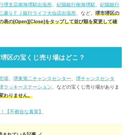
行堺支店南海堺駅出張所
、
紀陽銀行南海堺駅
、
紀陽銀行
三菱ＵＦＪ銀行ライフ大仙店出張所
、など。
堺市堺区の
[Open][Close]をタップして並び順を変更して確
市堺区の宝くじ売り場はどこ？
売場
、
堺東第二チャンスセンター
、
堺チャンスセンタ
津ラッキーステーション
、などの宝くじ売り場がありま
変わりません。
！【不都合な真実】
読まれている記事 ／