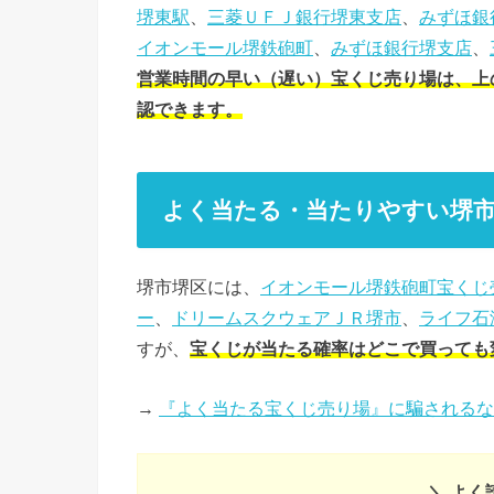
堺東駅
、
三菱ＵＦＪ銀行堺東支店
、
みずほ銀
イオンモール堺鉄砲町
、
みずほ銀行堺支店
、
営業時間の早い（遅い）宝くじ売り場は、上の表の
認できます。
よく当たる・当たりやすい堺
堺市堺区には、
イオンモール堺鉄砲町宝くじ
ー
、
ドリームスクウェアＪＲ堺市
、
ライフ石
すが、
宝くじが当たる確率はどこで買っても
→
『よく当たる宝くじ売り場』に騙されるな
＼ よく