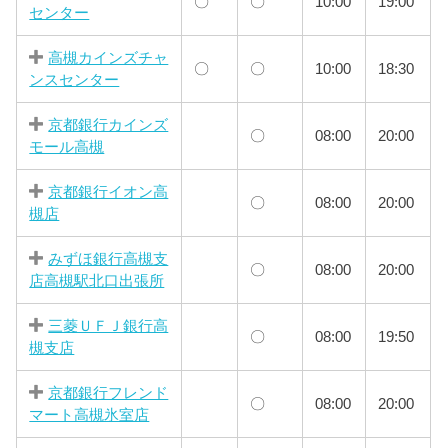
〇
〇
10:00
19:00
センター
高槻カインズチャ
〇
〇
10:00
18:30
ンスセンター
京都銀行カインズ
〇
08:00
20:00
モール高槻
京都銀行イオン高
〇
08:00
20:00
槻店
みずほ銀行高槻支
〇
08:00
20:00
店高槻駅北口出張所
三菱ＵＦＪ銀行高
〇
08:00
19:50
槻支店
京都銀行フレンド
〇
08:00
20:00
マート高槻氷室店