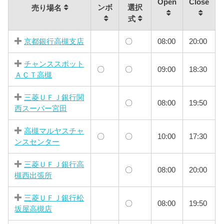
Open
Close
ンボ
選択
売り場名
式
京都銀行高槻支店
〇
08:00
20:00
チャンススポット
〇
〇
09:00
18:30
ＡＣＴ高槻
三菱ＵＦＪ銀行関
〇
08:00
19:50
西スーパー宮田
高槻マルヤスチャ
〇
〇
10:00
17:30
ンスセンター
三菱ＵＦＪ銀行高
〇
08:00
20:00
槻西出張所
三菱ＵＦＪ銀行松
〇
08:00
19:50
坂屋高槻店