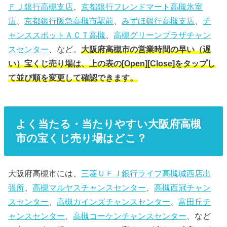
ＦＪ銀行高槻支店
、
京都銀行フレンドマート高槻氷室
店
、
京都銀行阪急高槻市駅前
、
みずほ銀行高槻支店
、
チ
ャンススポットＡＣＴ高槻
、
高槻グリーンプラザチャン
スセンター
、など。
大阪府高槻市の営業時間の早い（遅
い）宝くじ売り場は、上の表の[Open][Close]をタップし
て並び順を変更して確認できます。
よく当たる・当たりやすい大阪府高槻
市の宝くじ売り場はどこ？
大阪府高槻市には、
三菱ＵＦＪ銀行ライフ高槻城西店出
張所
、
高槻マルヤスチャンスセンター
、
高槻西冠チャン
スセンター
、
高槻カインズチャンスセンター
、
富田丘チ
ャンスセンター
、
高槻コーケンチャンスセンター
、など