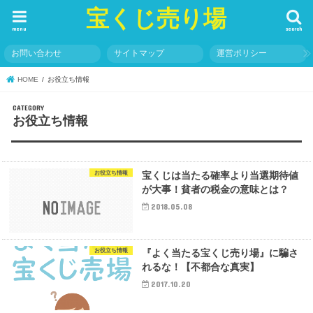
宝くじ売り場
menu
search
お問い合わせ
サイトマップ
運営ポリシー
HOME
お役立ち情報
お役立ち情報
お役立ち情報
宝くじは当たる確率より当選期待値
が大事！貧者の税金の意味とは？
2018.05.08
お役立ち情報
『よく当たる宝くじ売り場』に騙さ
れるな！【不都合な真実】
2017.10.20