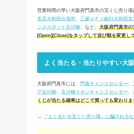
営業時間の早い大阪府門真市の宝くじ売り場
支店大和田出張所
、
三菱ＵＦＪ銀行大和田支
ンススポット古川橋
、など。
大阪府門真市の
[Open][Close]をタップして並び順を変
よく当たる・当たりやすい大
大阪府門真市には、
門真チャンスセンター
、
ア古川橋
、
古川橋イオンチャンスセンター
、
くじが当たる確率はどこで買っても変わりま
→
『よく当たる宝くじ売り場』に騙されるな