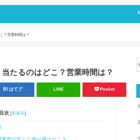
こ？営業時間は？
く当たるのはどこ？営業時間は？
はてブ
LINE
Pocket
目次
[
非表示
]
覧
門真市の宝くじ売り場はどこ？