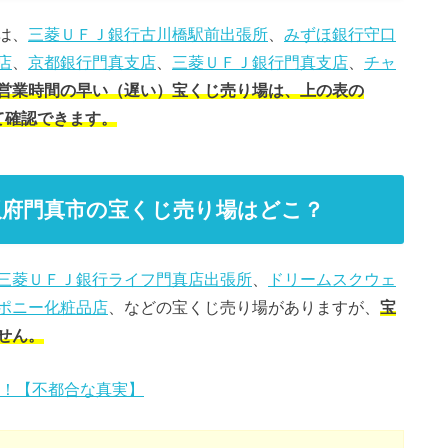
は、
三菱ＵＦＪ銀行古川橋駅前出張所
、
みずほ銀行守口
店
、
京都銀行門真支店
、
三菱ＵＦＪ銀行門真支店
、
チャ
営業時間の早い（遅い）宝くじ売り場は、上の表の
更して確認できます。
阪府門真市の宝くじ売り場はどこ？
三菱ＵＦＪ銀行ライフ門真店出張所
、
ドリームスクウェ
ポニー化粧品店
、などの宝くじ売り場がありますが、
宝
せん。
！【不都合な真実】