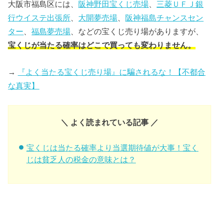
大阪市福島区には、
阪神野田宝くじ売場
、
三菱ＵＦＪ銀
行ウイステ出張所
、
大開夢売場
、
阪神福島チャンスセン
ター
、
福島夢売場
、などの宝くじ売り場がありますが、
宝くじが当たる確率はどこで買っても変わりません。
→
『よく当たる宝くじ売り場』に騙されるな！【不都合
な真実】
＼ よく読まれている記事 ／
宝くじは当たる確率より当選期待値が大事！宝く
じは貧乏人の税金の意味とは？