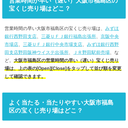
営業時間が早い（遅い）大阪市福島区の
宝くじ売り場はどこ？
営業時間の早い大阪市福島区の宝くじ売り場は、
みずほ
銀行西野田支店
、
三菱ＵＦＪ銀行福島出張所
、
京阪中央
市場店
、
三菱ＵＦＪ銀行中央市場支店
、
みずほ銀行西野
田支店野田阪神ウイステ出張所
、
ＪＲ野田駅前売場
、な
ど。
大阪市福島区の営業時間の早い（遅い）宝くじ売り
場は、上の表の[Open][Close]をタップして並び順を変更
して確認できます。
よく当たる・当たりやすい大阪市福島
区の宝くじ売り場はどこ？