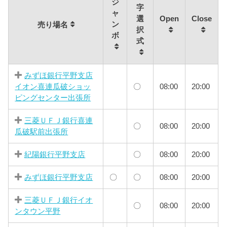
ジ
字
ャ
選
Open
Close
ン
売り場名
択
ボ
式
みずほ銀行平野支店
イオン喜連瓜破ショッ
〇
08:00
20:00
ピングセンター出張所
三菱ＵＦＪ銀行喜連
〇
08:00
20:00
瓜破駅前出張所
紀陽銀行平野支店
〇
08:00
20:00
みずほ銀行平野支店
〇
〇
08:00
20:00
三菱ＵＦＪ銀行イオ
〇
08:00
20:00
ンタウン平野