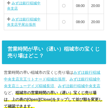
みずほ銀行稲城中
〇
08:00
20:00
央支店
みずほ銀行稲城中
〇
08:00
20:00
央支店平尾出張所
営業時間が早い（遅い）稲城市の宝くじ
売り場はどこ？
営業時間の早い稲城市の宝くじ売り場は
みずほ銀行稲城
中央支店京王リトナード稲城出張所
、
みずほ銀行稲城中
央支店ニューデイズ稲城長沼
、
みずほ銀行稲城中央支店
など。
稲城市の営業時間の早い（遅い）宝くじ売り場
は、上の表の[Open][Close]をタップして並び順を変更し
て確認できます。