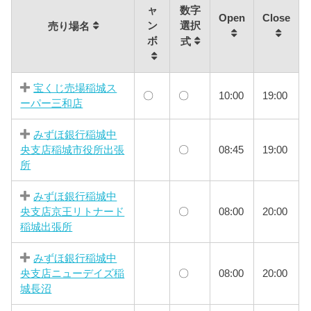
ャ
数字
Open
Close
ン
選択
売り場名
ボ
式
宝くじ売場稲城ス
〇
〇
10:00
19:00
ーパー三和店
みずほ銀行稲城中
央支店稲城市役所出張
〇
08:45
19:00
所
みずほ銀行稲城中
央支店京王リトナード
〇
08:00
20:00
稲城出張所
みずほ銀行稲城中
央支店ニューデイズ稲
〇
08:00
20:00
城長沼