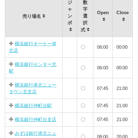
ジ
数
ャ
字
Open
Close
ン
選
売り場名
ボ
択
式
横浜銀行オーケー港
〇
06:00
00:00
北店
横浜銀行センター北
〇
06:00
00:00
駅
横浜銀行港北ニュー
〇
07:45
21:00
タウン北支店
横浜銀行仲町台駅
〇
07:45
21:00
横浜銀行仲町台支店
〇
07:45
21:00
みずほ銀行港北ニュ
〇
08:00
20:00