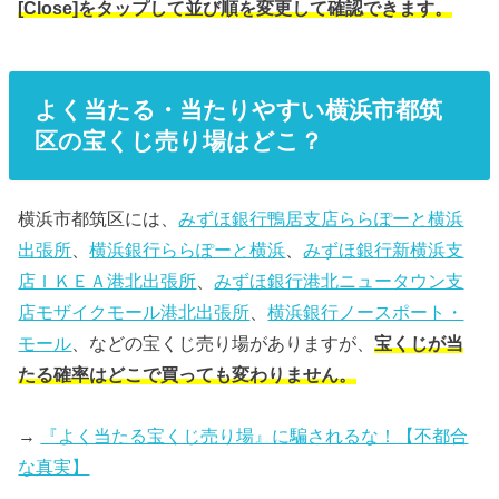
[Close]をタップして並び順を変更して確認できます。
よく当たる・当たりやすい横浜市都筑
区の宝くじ売り場はどこ？
横浜市都筑区には、
みずほ銀行鴨居支店ららぽーと横浜
出張所
、
横浜銀行ららぽーと横浜
、
みずほ銀行新横浜支
店ＩＫＥＡ港北出張所
、
みずほ銀行港北ニュータウン支
店モザイクモール港北出張所
、
横浜銀行ノースポート・
モール
、などの宝くじ売り場がありますが、
宝くじが当
たる確率はどこで買っても変わりません。
→
『よく当たる宝くじ売り場』に騙されるな！【不都合
な真実】