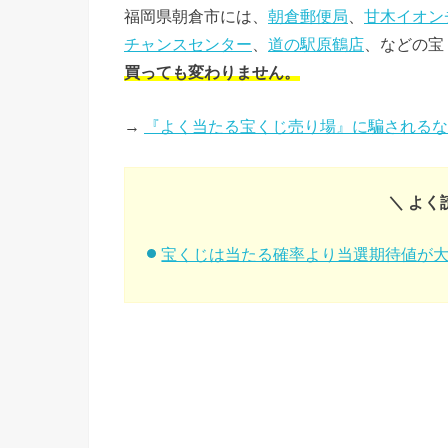
福岡県朝倉市には、
朝倉郵便局
、
甘木イオン
チャンスセンター
、
道の駅原鶴店
、などの宝
買っても変わりません。
→
『よく当たる宝くじ売り場』に騙されるな
＼ よく
宝くじは当たる確率より当選期待値が