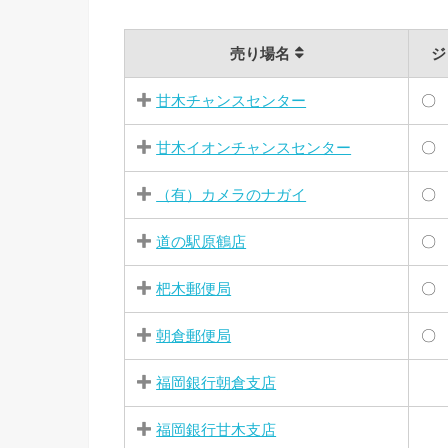
売り場名
ジ
甘木チャンスセンター
〇
甘木イオンチャンスセンター
〇
（有）カメラのナガイ
〇
道の駅原鶴店
〇
杷木郵便局
〇
朝倉郵便局
〇
福岡銀行朝倉支店
福岡銀行甘木支店