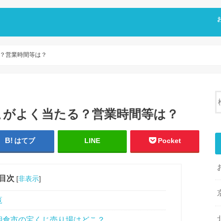
？営業時間等は？
こがよく当たる？営業時間等は？
はてブ
LINE
Pocket
目次
[
非表示
]
覧
朝倉市の宝くじ売り場はどこ？